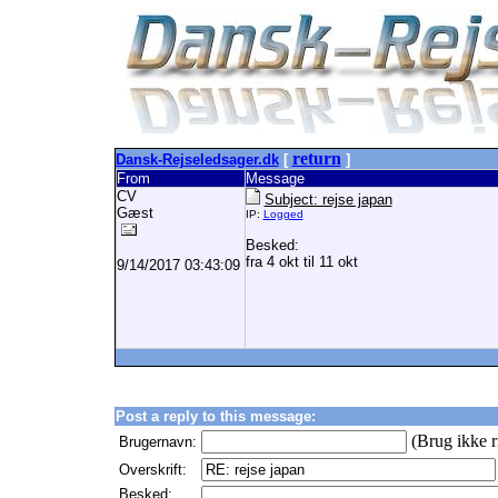
return
Dansk-Rejseledsager.dk
[
]
From
Message
CV
Subject: rejse japan
Gæst
IP:
Logged
Besked:
fra 4 okt til 11 okt
9/14/2017 03:43:09
Post a reply to this message:
(Brug ikke r
Brugernavn:
Overskrift:
Besked: