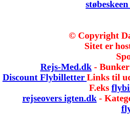
støbeskee
© Copyright Da
Sitet er hos
Spo
Rejs-Med.dk
- Bunker 
Discount Flybilletter
Links til u
F.eks
flybi
rejseovers igten.dk
- Kateg
fl