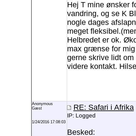
Hej T mine ønsker fo
vandring, og se K B
nogle dages afslapn
meget fleksibel.(men
Helbredet er ok. Øk
max grænse for mig )
gerne skrive lidt om 
videre kontakt. Hils
Anonymous
RE: Safari i Afrika
Gæst
IP: Logged
1/24/2016 17:08:03
Besked: