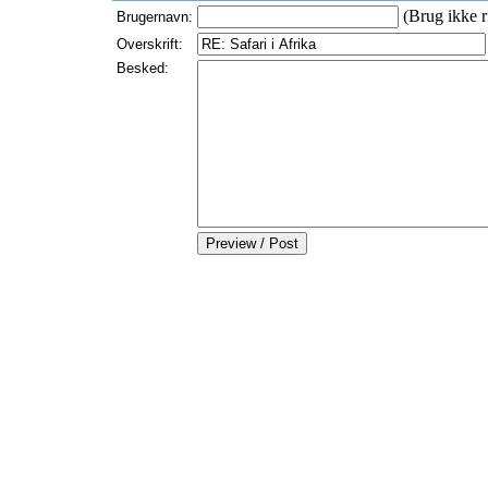
(Brug ikke r
Brugernavn:
Overskrift:
Besked: