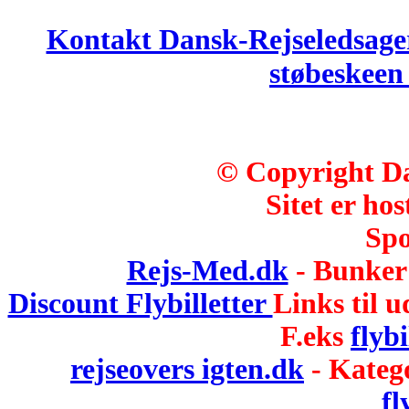
Kontakt Dansk-Rejseledsage
støbeskee
© Copyright Da
Sitet er hos
Spo
Rejs-Med.dk
- Bunker 
Discount Flybilletter
Links til u
F.eks
flybi
rejseovers igten.dk
- Kateg
fl