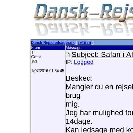
return
Dansk-Rejseledsager.dk
[
]
From
Message
T
Subject: Safari i Af
Gæst
IP:
Logged
1/07/2016 01:34:45
Besked:
Mangler du en rejsele
brug
mig.
Jeg har mulighed for
14dage.
Kan ledsage med kor