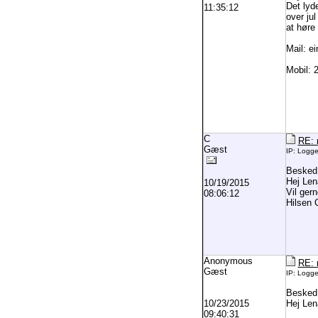
Det lyd
11:35:12
over jul
at høre
Mail: e
Mobil: 
C
RE: 
Gæst
IP: Logg
Besked
Hej Len
10/19/2015
Vil ger
08:06:12
Hilsen 
Anonymous
RE: 
Gæst
IP: Logg
Besked
10/23/2015
Hej Len
09:40:31