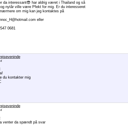
er da interessant😎 har aldrig været i Thailand og så
 og nytår ville være Pfekt for mig. Er du interesseret
 nærmere om mig kan jeg kontaktes på
innoc_H@hotmail.com eller
2547 0681
rejseveninde
ed
:
a!
ne du kontakter mig
C
rejseveninde
ed
:
a venter da spændt på svar