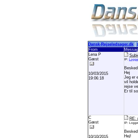
Dansk-Rejseledsager.dk
[
From
Messag
Lena P
Subj
Gæst
IP:
Logg
Besked
Hej
10/03/2015
Jeg er 
19:06:18
vil hol
rejse v
Er til 
C
RE: 
Gæst
IP: Logg
Besked
Hej!
10/10/2015