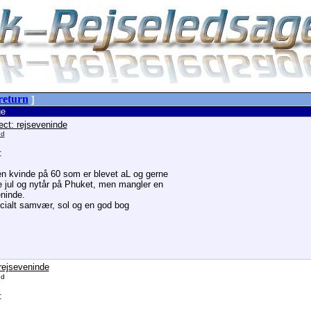
return
]
e
ect: rejseveninde
ed
:
en kvinde på 60 som er blevet aL og gerne
de jul og nytår på Phuket, men mangler en
eninde.
socialt samvær, sol og en god bog
rejseveninde
ed
: