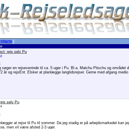
return
]
e
ect: rejs selv Pu
ed
:
g søger en rejseveninde til ca. 5 uger i Pu. Bl.a. Matchu Pitschu og området 
72 år og rejsEnt. Elsker at planlægge langtidsrejser. Gerne med afgang medio
rejs selv Pu
ed
:
nlægger at rejse til Pu til sommer. Da jeg stadig er på arbejdsmarkedet kan j
ejse, men vil være afsted 2-3 uger.