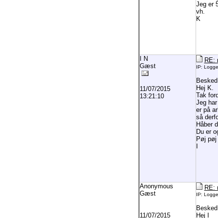
Jeg er 5
vh.
K
I N
RE: 
Gæst
IP: Logg
Besked
Hej K.
11/07/2015
Tak for
13:21:10
Jeg har
er på a
så derf
Håber d
Du er o
Pøj pøj
I
Anonymous
RE: 
Gæst
IP: Logg
Besked
11/07/2015
Hej I