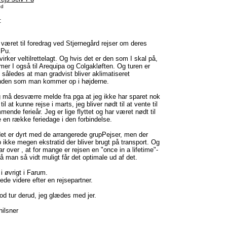
ed
:
 været til foredrag ved Stjernegård rejser om deres
l Pu.
irker veltilrettelagt. Og hvis det er den som I skal på,
er I også til Arequipa og Colgakløften. Og turen er
 således at man gradvist bliver aklimatiseret
nden som man kommer op i højderne.
 må desværre melde fra pga at jeg ikke har sparet nok
 til at kunne rejse i marts, jeg bliver nødt til at vente til
ende ferieår. Jeg er lige flyttet og har været nødt til
e en række feriedage i den forbindelse.
det er dyrt med de arrangerede grupPejser, men der
p ikke megen ekstratid der bliver brugt på transport. Og
ar over , at for mange er rejsen en "once in a lifetime"-
å man så vidt muligt får det optimale ud af det.
i øvrigt i Farum.
lede videre efter en rejsepartner.
god tur derud, jeg glædes med jer.
ilsner