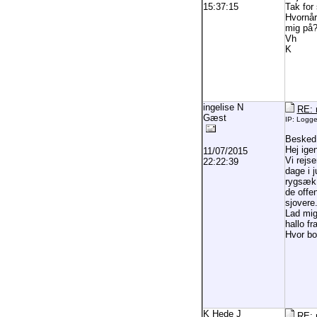
15:37:15
Tak for 
Hvornår
mig på?
Vh
K
ingelise N
RE: 
Gæst
IP: Logg
Besked
Hej ige
11/07/2015
Vi rejs
22:22:39
dage i j
rygsæk.
de offen
sjovere
Lad mig
hallo fra
Hvor bo
K Hede J
RE: 