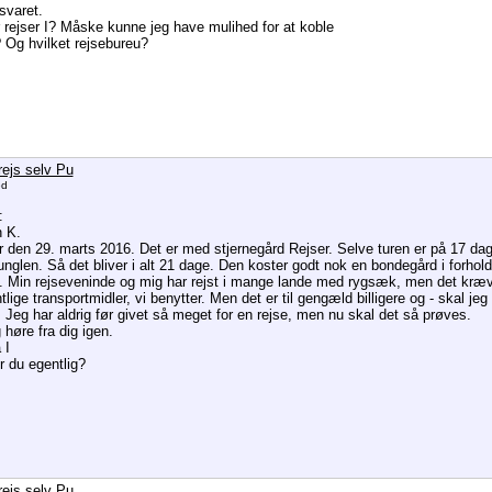
svaret.
 rejser I? Måske kunne jeg have mulihed for at koble
 Og hvilket rejsebureu?
rejs selv Pu
ed
:
n K.
er den 29. marts 2016. Det er med stjernegård Rejser. Selve turen er på 17 dage
unglen. Så det bliver i alt 21 dage. Den koster godt nok en bondegård i forhold 
 Min rejseveninde og mig har rejst i mange lande med rygsæk, men det kræver
tlige transportmidler, vi benytter. Men det er til gengæld billigere og - skal jeg
. Jeg har aldrig før givet så meget for en rejse, men nu skal det så prøves.
 høre fra dig igen.
 I
r du egentlig?
rejs selv Pu