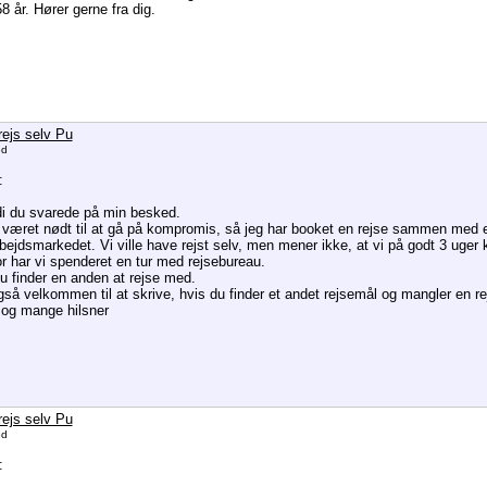
8 år. Hører gerne fra dig.
rejs selv Pu
ed
:
di du svarede på min besked.
 været nødt til at gå på kompromis, så jeg har booket en rejse sammen med e
rbejdsmarkedet. Vi ville have rejst selv, men mener ikke, at vi på godt 3 uger 
or har vi spenderet en tur med rejsebureau.
u finder en anden at rejse med.
gså velkommen til at skrive, hvis du finder et andet rejsemål og mangler en re
 og mange hilsner
rejs selv Pu
ed
: