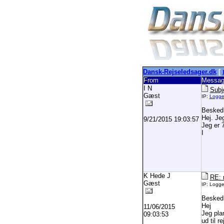
Dansk-Rejseledsager.dk
[
From
Messag
I N
Subj
Gæst
IP:
Logg
Besked
Hej. Je
9/21/2015 19:03:57
Jeg er 
I
K Hede J
RE: 
Gæst
IP: Logg
Besked
Hej
11/06/2015
Jeg pla
09:03:53
ud til r