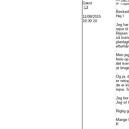
Gæst
IP: Logg
Besked
Hej I
11/08/2015
10:30:10
Jeg har
rejse ti
Rejsen v
så komm
planlagt
efterhå
Men jeg
ferie op
det komm
at brug
Og ja, 
er neto
de er kl
rejse. S
Jeg bor 
Jeg vil 
Rigtig 
Mange h
K