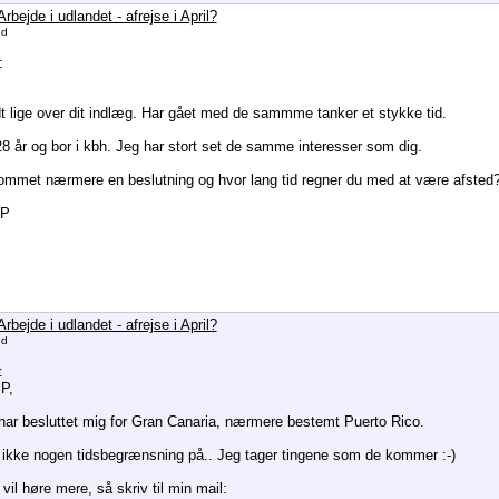
rbejde i udlandet - afrejse i April?
ed
:
dt lige over dit indlæg. Har gået med de sammme tanker et stykke tid.
28 år og bor i kbh. Jeg har stort set de samme interesser som dig.
ommet nærmere en beslutning og hvor lang tid regner du med at være afsted
sP
rbejde i udlandet - afrejse i April?
ed
:
P,
 har besluttet mig for Gran Canaria, nærmere bestemt Puerto Rico.
 ikke nogen tidsbegrænsning på.. Jeg tager tingene som de kommer :-)
vil høre mere, så skriv til min mail: