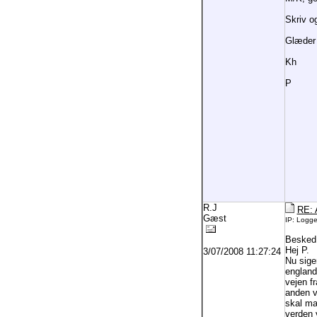
Skriv og
Glæder m
Kh
P
R.J
RE: A
Gæst
IP: Logg
Besked
Hej P.
3/07/2008 11:27:24
Nu sige
england
vejen f
anden v
skal man
verden 