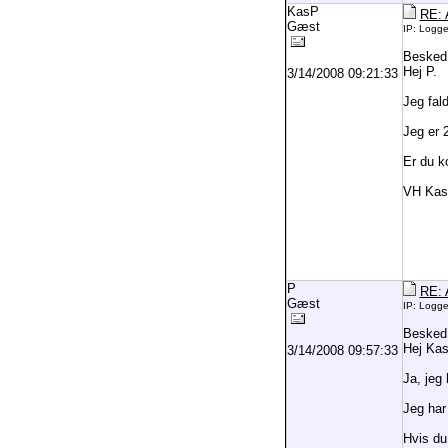
KasP
RE: A
Gæst
IP: Logg
Besked
Hej P.
3/14/2008 09:21:33
Jeg fal
Jeg er 
Er du k
VH Ka
P
RE: A
Gæst
IP: Logg
Besked
Hej Kas
3/14/2008 09:57:33
Ja, jeg
Jeg har
Hvis du 