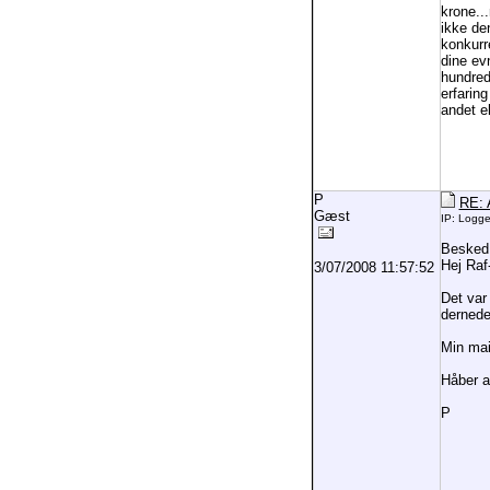
krone..
ikke de
konkurre
dine ev
hundrede
erfarin
andet el
P
RE: A
Gæst
IP: Logg
Besked
Hej Raf
3/07/2008 11:57:52
Det var
dernede
Min mai
Håber at
P