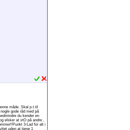
enne måde..Skal p.t.til
å nogle gode råd med på
,medmindre du kender en
g elsker at stO på andre ,
ommer!!Punkt 3-Lad for alt i
ttet uden at tjene 1