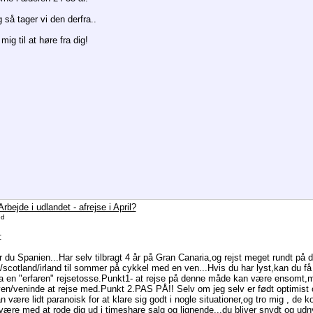
 så tager vi den derfra..
ig til at høre fra dig!
rbejde i udlandet - afrejse i April?
ed
:
r du Spanien...Har selv tilbragt 4 år på Gran Canaria,og rejst meget rundt på d
/scotland/irland til sommer på cykkel med en ven...Hvis du har lyst,kan du f
ra en "erfaren" rejsetosse.Punkt1- at rejse på denne måde kan være ensomt
en/veninde at rejse med.Punkt 2.PAS PÅ!! Selv om jeg selv er født optimist o
 være lidt paranoisk for at klare sig godt i nogle situationer,og tro mig , de k
være med at rode dig ud i timeshare salg og lignende...du bliver snydt og udny