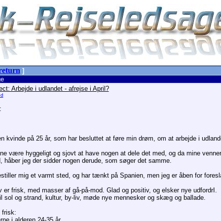
return
]
e
ct: Arbejde i udlandet - afrejse i April?
ed
:
n kvinde på 25 år, som har besluttet at føre min drøm, om at arbejde i udlandet
ne være hyggeligt og sjovt at have nogen at dele det med, og da mine venner
åd, håber jeg der sidder nogen derude, som søger det samme.
estiller mig et varmt sted, og har tænkt på Spanien, men jeg er åben for foresl
v er frisk, med masser af gå-på-mod. Glad og positiv, og elsker nye udfordrI.
til sol og strand, kultur, by-liv, møde nye mennesker og skæg og ballade.
frisk:
rne i alderen 24-35 år.