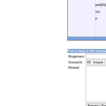
pehj83
VH,
P
Post a reply to this messa
Brugernavn:
Overskrift:
Besked: