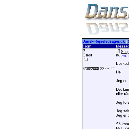
Dansk-Rejseledsager.dk
[
From
Messag
P
Subje
Gæst
IP:
Logg
Besked
3/06/2008 22:06:22
Hej,
Jeg er e
Det kun
eller r
Jeg for
Jeg sel
Jeg er 
Så kom 
M/K, ge