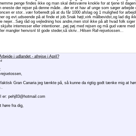
.nemme penge findes ikke og man skal detsværre knokle for at tjene til dagen 
n eneste der rejser på denne måde...der er et hav af unge som søger arbejde 
ncen er stor...vær forberedt på at du får 1000 afslag og 1 mulighed for arbejde
ner og evt.udseende på at finde et job.Snak højt,virk målbevidst,og lad dig 
 nejer...Søg råd og vejledning hos andre,men stol ikke på alt hvad folk siger t
g skjulte interresser eller intentioner...pøj pøj med rejsen og må gud være me
ler mangler henvisnI til gode steder,så skriv...Hilsen Raf-rejsetossen...
rbejde i udlandet - afrejse i April?
ed
:
-rejsetossen,
 faktisk Gran Canaria jeg tænkte på, så kunne da rigtig godt tænke mig at hø
..
l er: pehj83@hotmail.com
 høre fra dig,