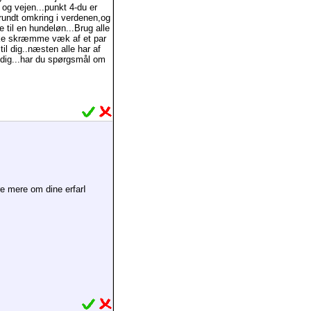
og vejen...punkt 4-du er
rundt omkring i verdenen,og
 til en hundeløn...Brug alle
ikke skræmme væk af et par
il dig..næsten alle har af
d dig...har du spørgsmål om
re mere om dine erfarI