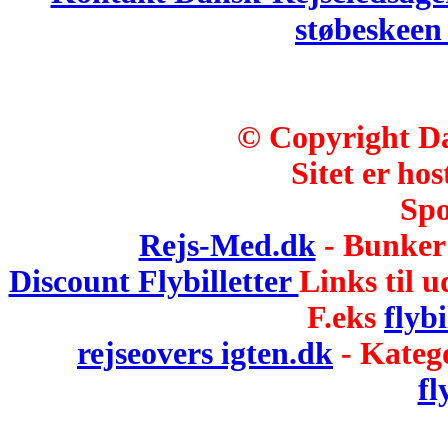
støbeskee
© Copyright Da
Sitet er hos
Spo
Rejs-Med.dk
- Bunker 
Discount Flybilletter
Links til u
F.eks
flybi
rejseovers igten.dk
- Kateg
fl