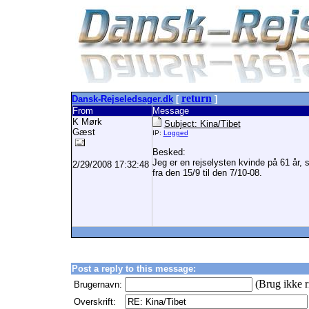
return
Dansk-Rejseledsager.dk
[
]
From
Message
K Mørk
Subject: Kina/Tibet
Gæst
IP:
Logged
Besked:
Jeg er en rejselysten kvinde på 61 år, 
2/29/2008 17:32:48
fra den 15/9 til den 7/10-08.
Post a reply to this message:
(Brug ikke r
Brugernavn:
Overskrift: