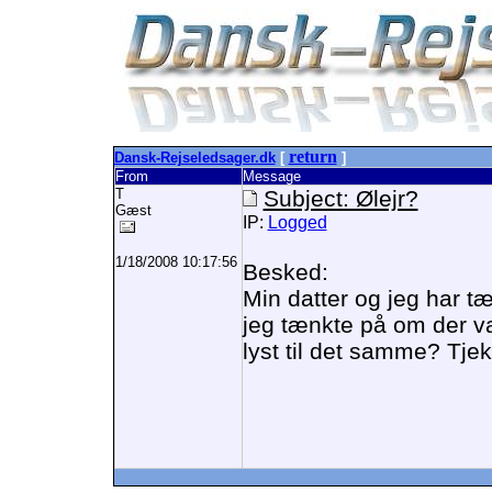
return
Dansk-Rejseledsager.dk
[
]
From
Message
T
Subject: Ølejr?
Gæst
IP:
Logged
1/18/2008 10:17:56
Besked:
Min datter og jeg har tæ
jeg tænkte på om der v
lyst til det samme? Tjek