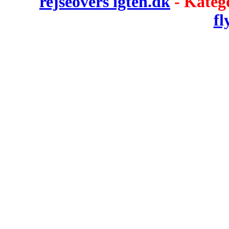
rejseovers igten.dk
- Kateg
fl