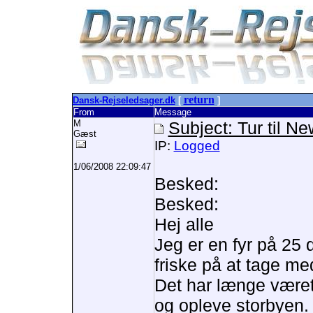
return
Dansk-Rejseledsager.dk
[
]
From
Message
M
Subject: Tur til N
Gæst
IP:
Logged
1/06/2008 22:09:47
Besked:
Besked:
Hej alle
Jeg er en fyr på 25 d
friske på at tage me
Det har længe være
og opleve storbyen.