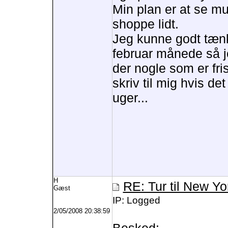
Min plan er at se mu
shoppe lidt.
Jeg kunne godt tænk
februar månede så j
der nogle som er fri
skriv til mig hvis de
uger...
H
RE: Tur til New Yo
Gæst
IP: Logged
2/05/2008 20:38:59