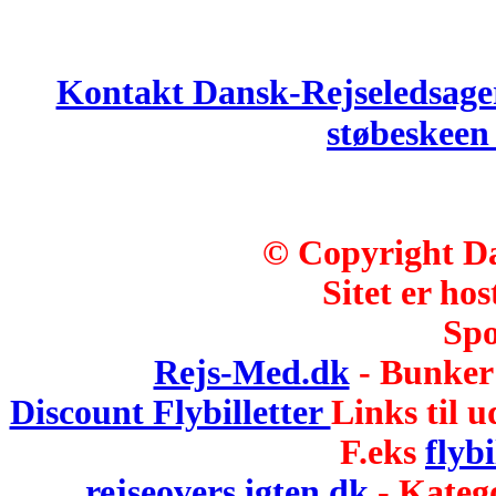
Kontakt Dansk-Rejseledsage
støbeskee
© Copyright Da
Sitet er hos
Spo
Rejs-Med.dk
- Bunker 
Discount Flybilletter
Links til u
F.eks
flybi
rejseovers igten.dk
- Kateg