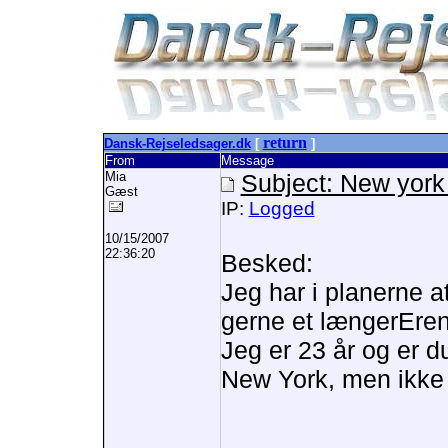
return
Dansk-Rejseledsager.dk
[
]
From
Message
Mia
Subject: New york
Gæst
IP:
Logged
10/15/2007
22:36:20
Besked:
Jeg har i planerne a
gerne et længerEren
Jeg er 23 år og er du
New York, men ikke h