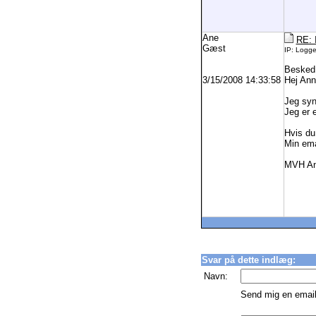
Ane
RE: 
Gæst
IP: Logg
Besked
3/15/2008 14:33:58
Hej Ann
Jeg syn
Jeg er e
Hvis du
Min ema
MVH An
Svar på dette indlæg:
Navn:
Send mig en email