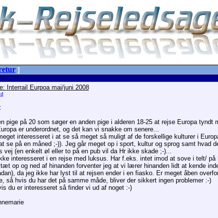
retur
]
: Interrail Eurpoa mai/juni 2008
ed
:
en pige på 20 som søger en anden pige i alderen 18-25 at rejse Europa tyndt 
Europa er underordnet, og det kan vi snakke om senere...
meget interesseret i at se så meget så muligt af de forskellige kulturer i Eu
at se på en måned ;-)). Jeg går meget op i sport, kultur og sprog samt hvad d
 vej (en enkelt øl eller to på en pub vil da Hr ikke skade ;-)...
kke interesseret i en rejse med luksus. Har f.eks. intet imod at sove i telt/ på 
tæt op og ned af hinanden forventer jeg at vi lærer hinanden lidt at kende inden 
ådan), da jeg ikke har lyst til at rejsen ender i en fiasko. Er meget åben over
e, så hvis du har det på samme måde, bliver der sikkert ingen problemer :-)
is du er interesseret så finder vi ud af noget :-)
nnemarie