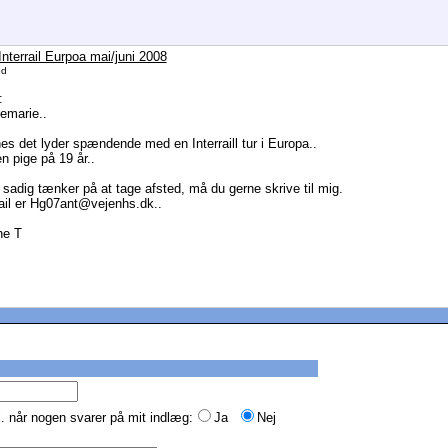
Interrail Eurpoa mai/juni 2008
ed
:
emarie..
es det lyder spændende med en Interraill tur i Europa..
n pige på 19 år..
 sadig tænker på at tage afsted, må du gerne skrive til mig.
il er Hg07ant@vejenhs.dk..
e T
. når nogen svarer på mit indlæg:
Ja
Nej