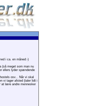
med i ca. en måned:-)
ropa (så meget som man nu
er ellers lyder spændende
hostels osv... Når vi skal
vi tager afsted (taler lidt i
for at lære andre mennesker