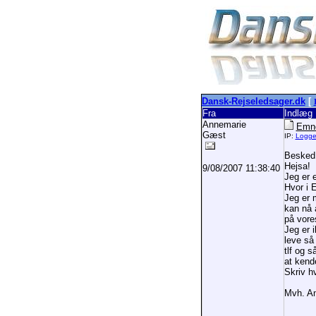
Dansk-Rejseledsager.dk
[
Fra
Indlæg
Annemarie
Emne
Gæst
IP:
Logg
Besked
Hejsa!
9/08/2007 11:38:40
Jeg er 
Hvor i 
Jeg er 
kan nå 
på vores
Jeg er i
leve så 
tlf og s
at kend
Skriv hv
Mvh. A