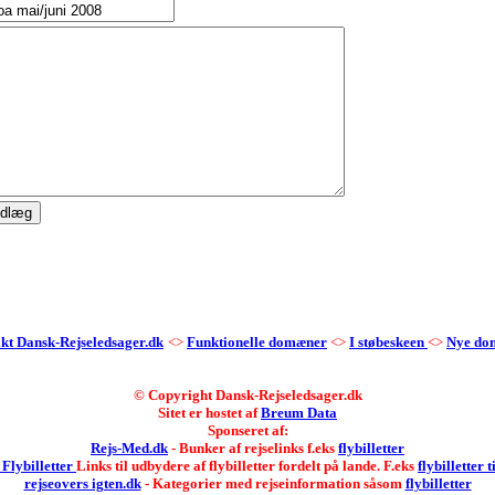
kt Dansk-Rejseledsager.dk
<>
Funktionelle domæner
<>
I støbeskeen
<>
Nye do
© Copyright Dansk-Rejseledsager.dk
Sitet er hostet af
Breum Data
Sponseret af:
Rejs-Med.dk
- Bunker af rejselinks f.eks
flybilletter
 Flybilletter
Links til udbydere af flybilletter fordelt på lande. F.eks
flybilletter t
rejseovers igten.dk
- Kategorier med rejseinformation såsom
flybilletter